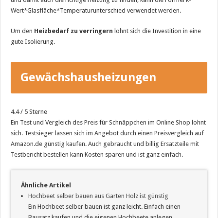
Wert*Glasfläche*Temperaturunterschied verwendet werden.
Um den
Heizbedarf zu verringern
lohnt sich die Investition in eine
gute Isolierung.
Gewächshausheizungen
vergleichen »
4.4
/
5
Sterne
Ein Test und Vergleich des Preis für Schnäppchen im Online Shop lohnt
sich. Testsieger lassen sich im Angebot durch einen Preisvergleich auf
Amazon.de günstig kaufen. Auch gebraucht und billig Ersatzteile mit
Testbericht bestellen kann Kosten sparen und ist ganz einfach.
Ähnliche Artikel
Hochbeet selber bauen aus Garten Holz ist günstig
Ein Hochbeet selber bauen ist ganz leicht. Einfach einen
Bausatz kaufen und die eigenen Hochbeete anlegen.