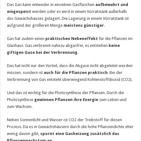
Das Gas kann entweder in einzelnen Gasflaschen
aufbewahrt und
eingespeist
werden oder es wird in einem Vorratstank außerhalb
des Gewächshauses gelagert. Die Lagerung in einem Vorratstank ist
aufgrund der größeren Menge
meistens günstiger
.
Gas hat zudem einen
praktischen Nebeneffekt
für die Pflanzen im
Glashaus. Gas verbrennt nahezu abgasfrei, es entstehen
keine
giftigen Gase bei der Verbrennung
.
Das hat nicht nur den Vorteil, dass die Abgase nicht abgeleitet werden
müssen, sondern ist
auch für die Pflanzen praktisch
. Bei der
Verbrennung von Gas entsteht überwiegend Kohlenstoffdioxid (CO2).
Und das ist wichtig für die Photosynthese der Pflanzen. Durch die
Photosynthese
gewinnen Pflanzen ihre Energie
zum Leben und
zum Wachsen.
Neben Sonnenlicht und Wasser ist CO2 der Treibstoff für diesen
Prozess. Da es in Gewächshäusern durch die hohe Pflanzendichte eher
wenig davon gibt,
spornt eine Gasheizung zusätzlich das
Pflanzenwachstum an
.