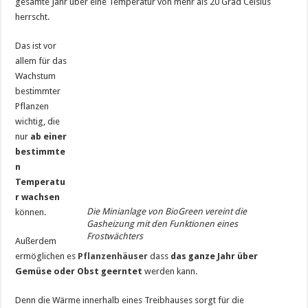
gesamte Jahr über eine Temperatur von mehr als 20 Grad Celsius
herrscht.
Das ist vor
allem für das
Wachstum
bestimmter
Pflanzen
wichtig, die
nur
ab einer
bestimmte
n
Temperatu
r wachsen
Die Minianlage von BioGreen vereint die
können.
Gasheizung mit den Funktionen eines
Frostwächters
Außerdem
ermöglichen es
Pflanzenhäuser
dass
das ganze Jahr über
Gemüse oder Obst geerntet
werden kann.
Denn die Wärme innerhalb eines Treibhauses sorgt für die