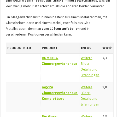
Eine weitere
Variante ist das Glas-Zimmergewächshaus
, was ein
klein wenig mehr Platz erfordert, als die anderen beiden Varianten.
Ein Glasgewächshaus für innen besteht aus einem Metallrahmen, mit
Glasscheiben darin und einem Deckel, ebenfalls aus Glas-
Metallstreben, den man
zum Lüften aufstellen
und in
verschiedenen Positionen verschließen kann.
PRODUKTBILD
PRODUKT
INFOS
★★☆
ROMBERG
Weitere
4,3
Zimmergewächshaus
Bilder,
Details und
Erfahrungen
mgc24
Weitere
3,8
Zimmergewächshaus
Bilder,
Komplettset
Details und
Erfahrungen
Bio Green
Weitere
4.3