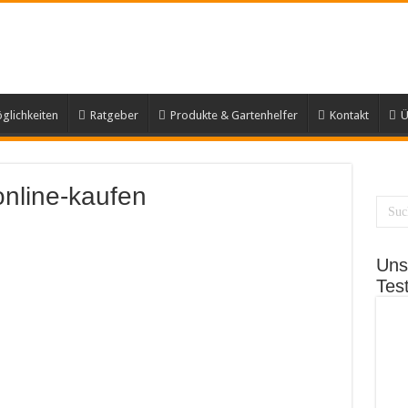
lichkeiten
Ratgeber
Produkte & Gartenhelfer
Kontakt
Ü
nline-kaufen
Uns
Tes