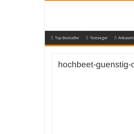
Top Bestseller
Testsieger
Anbaumög
hochbeet-guenstig-o