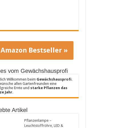
Amazon Bestseller »
es vom Gewächshausprofi
lich Willkommen beim
Gewächshausprofi
.
wünsche allen Gartenfreunden eine
lgreiche Ernte und
starke Pflanzen das
ze Jahr
.
ebte Artikel
Pflanzenlampe –
Leuchtstoffröhre, LED &