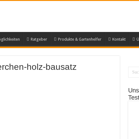
lichkeiten
Ratgeber
Produkte & Gartenhelfer
Kontakt
Ü
erchen-holz-bausatz
Uns
Tes