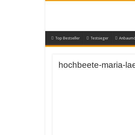
Top Bestseller
Testsieger
Anbaumög
hochbeete-maria-la