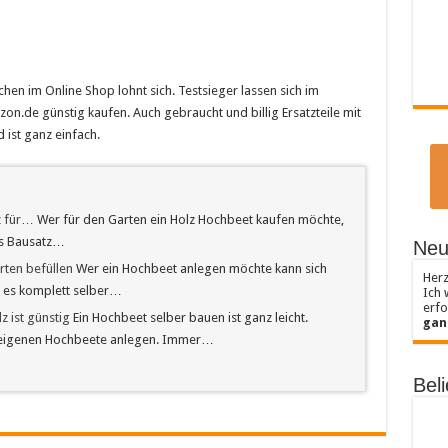
chen im Online Shop lohnt sich. Testsieger lassen sich im
on.de günstig kaufen. Auch gebraucht und billig Ersatzteile mit
 ist ganz einfach.
z für…
Wer für den Garten ein Holz Hochbeet kaufen möchte,
ls Bausatz…
Neu
rten befüllen
Wer ein Hochbeet anlegen möchte kann sich
Herz
r es komplett selber…
Ich 
erfo
 ist günstig
Ein Hochbeet selber bauen ist ganz leicht.
gan
e eigenen Hochbeete anlegen. Immer…
Beli