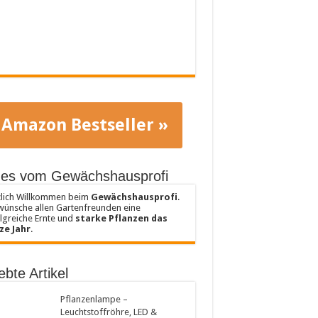
Amazon Bestseller »
es vom Gewächshausprofi
lich Willkommen beim
Gewächshausprofi
.
wünsche allen Gartenfreunden eine
lgreiche Ernte und
starke Pflanzen das
ze Jahr
.
ebte Artikel
Pflanzenlampe –
Leuchtstoffröhre, LED &